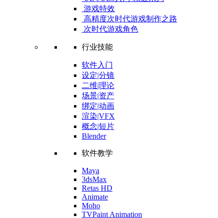
游戏特效
高精度次时代游戏制作之路
次时代游戏角色
行业技能
软件入门
设定|分镜
二维|理论
场景|资产
绑定|动画
渲染|VFX
概念|短片
Blender
软件教学
Maya
3dsMax
Retas HD
Animate
Moho
TVPaint Animation