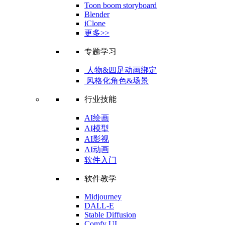
Toon boom storyboard
Blender
iClone
更多>>
专题学习
人物&四足动画绑定
风格化角色&场景
行业技能
AI绘画
AI模型
AI影视
AI动画
软件入门
软件教学
Midjourney
DALL-E
Stable Diffusion
Comfy UI