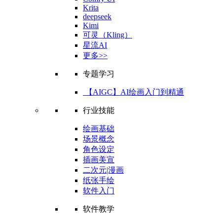
Krita
deepseek
Kimi
可灵（Kling）
星流AI
更多>>
专题学习
【AIGC】AI绘画入门到精通
行业技能
绘画基础
场景概念
角色设定
插画美宣
二次元|漫画
纸张手绘
软件入门
软件教学