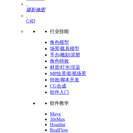
摄影修图
C4D
行业技能
角色模型
场景|载具模型
手办|雕刻|泥塑
角色特效
材质|灯光|渲染
MP绘景|影视场景
特效|脚本开发
CG合成
软件入门
软件教学
Maya
3dsMax
Houdini
RealFlow