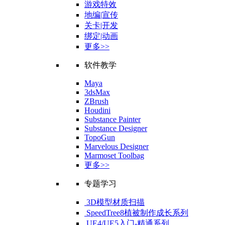
游戏特效
地编|宣传
关卡|开发
绑定|动画
更多>>
软件教学
Maya
3dsMax
ZBrush
Houdini
Substance Painter
Substance Designer
TopoGun
Marvelous Designer
Marmoset Toolbag
更多>>
专题学习
3D模型材质扫描
SpeedTree8植被制作成长系列
UE4/UE5入门-精通系列