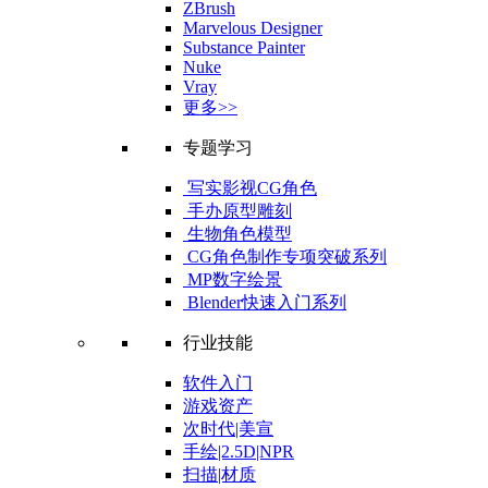
ZBrush
Marvelous Designer
Substance Painter
Nuke
Vray
更多>>
专题学习
写实影视CG角色
手办原型雕刻
生物角色模型
CG角色制作专项突破系列
MP数字绘景
Blender快速入门系列
行业技能
软件入门
游戏资产
次时代|美宣
手绘|2.5D|NPR
扫描|材质