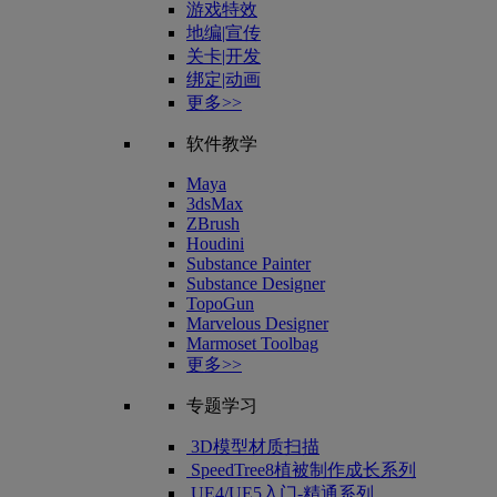
游戏特效
地编|宣传
关卡|开发
绑定|动画
更多>>
软件教学
Maya
3dsMax
ZBrush
Houdini
Substance Painter
Substance Designer
TopoGun
Marvelous Designer
Marmoset Toolbag
更多>>
专题学习
3D模型材质扫描
SpeedTree8植被制作成长系列
UE4/UE5入门-精通系列