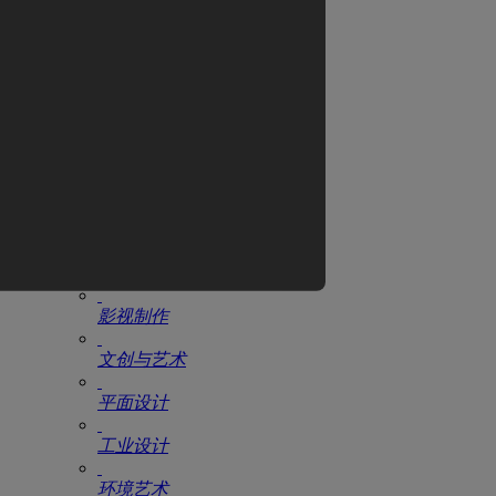
翼狐网
全部教程
CG电影
游戏设计
动漫设计
AIGC
原画设计
影视制作
文创与艺术
平面设计
工业设计
环境艺术