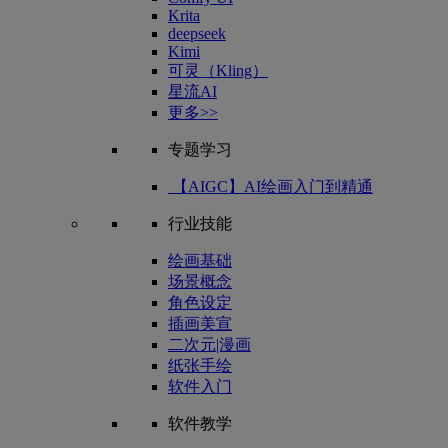
Krita
deepseek
Kimi
可灵（Kling）
星流AI
更多>>
专题学习
【AIGC】AI绘画入门到精通
行业技能
绘画基础
场景概念
角色设定
插画美宣
二次元|漫画
纸张手绘
软件入门
软件教学