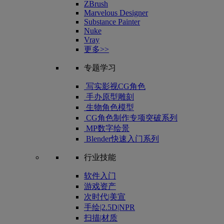
ZBrush
Marvelous Designer
Substance Painter
Nuke
Vray
更多>>
专题学习
写实影视CG角色
手办原型雕刻
生物角色模型
CG角色制作专项突破系列
MP数字绘景
Blender快速入门系列
行业技能
软件入门
游戏资产
次时代|美宣
手绘|2.5D|NPR
扫描|材质