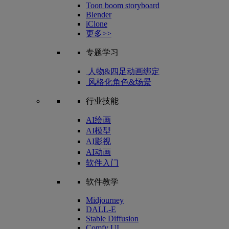
Toon boom storyboard
Blender
iClone
更多>>
专题学习
人物&四足动画绑定
风格化角色&场景
行业技能
AI绘画
AI模型
AI影视
AI动画
软件入门
软件教学
Midjourney
DALL-E
Stable Diffusion
Comfy UI