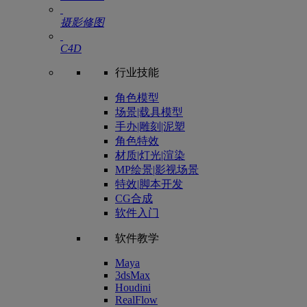
摄影修图
C4D
行业技能
角色模型
场景|载具模型
手办|雕刻|泥塑
角色特效
材质|灯光|渲染
MP绘景|影视场景
特效|脚本开发
CG合成
软件入门
软件教学
Maya
3dsMax
Houdini
RealFlow