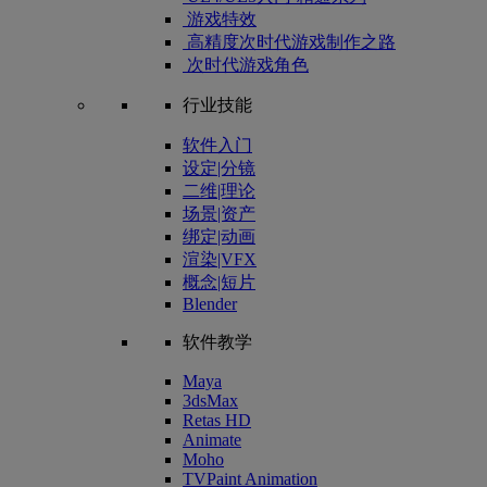
游戏特效
高精度次时代游戏制作之路
次时代游戏角色
行业技能
软件入门
设定|分镜
二维|理论
场景|资产
绑定|动画
渲染|VFX
概念|短片
Blender
软件教学
Maya
3dsMax
Retas HD
Animate
Moho
TVPaint Animation