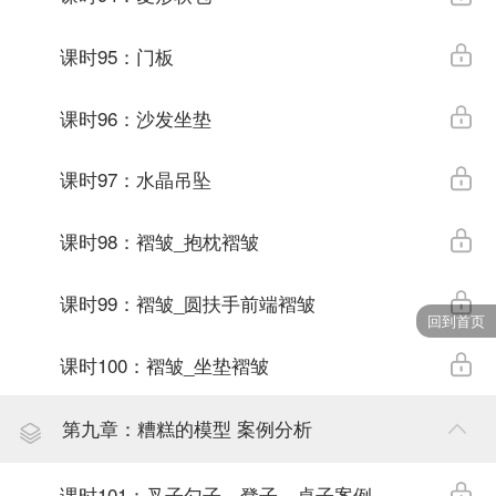
课时95：门板
课时96：沙发坐垫
课时97：水晶吊坠
课时98：褶皱_抱枕褶皱
课时99：褶皱_圆扶手前端褶皱
回到首页
课时100：褶皱_坐垫褶皱
第九章：糟糕的模型 案例分析
课时101：叉子勺子、凳子、桌子案例