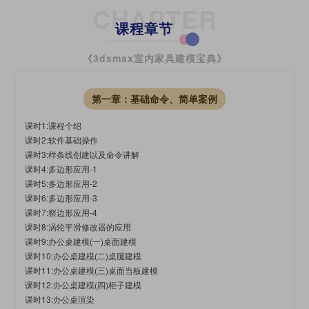
CHAPTER
课程章节
《3dsmax室内家具建模宝典》
第一章：基础命令、简单案例
课时1:课程个绍
课时2:软件基础操作
课时3:样条线创建以及命令讲解
课时4:多边形应用-1
课时5:多边形应用-2
课时6:多边形应用-3
课时7:察边形应用-4
课时8:涡轮平滑修改器的应用
课时9:办公桌建模(一)桌面建模
课时10:办公桌建模(二)桌腿建模
课时11:办公桌建模(三)桌面当板建模
课时12:办公桌建模(四)柜子建模
课时13:办公桌渲染