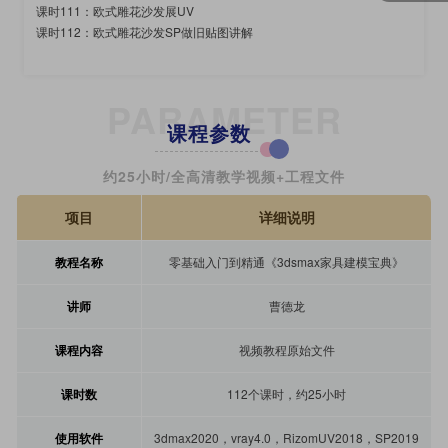
课时111：欧式雕花沙发展UV
课时112：欧式雕花沙发SP做旧贴图讲解
PARAMETER
课程参数
约25小时/全高清教学视频+工程文件
项目
详细说明
教程名称
零基础入门到精通《3dsmax家具建模宝典》
讲师
曹德龙
课程内容
视频教程原始文件
课时数
112个课时，约25小时
使用软件
3dmax2020，vray4.0，RizomUV2018，SP2019