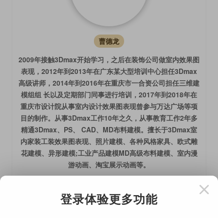
曹德龙
2009年接触3Dmax开始学习，之后在装饰公司做室内效果图
表现，2012年到2013年在广东某大型培训中心担任3Dmax
高级讲师，2014年到2016年在重庆市一合资公司担任三维建
模组组 长以及定期部门同事进行培训，2017年到2018年在
重庆市设计院从事室内设计效果图表现曾参与万达广场等项
目的制作。从事3Dmax工作10年之久，从事教育工作2年多
精通3Dmax、PS、 CAD、MD布料建模。擅长于3Dmax室
内家装工装效果图表现、照片建模、各种风格家具、欧式雕
花建模、异形建模;工业产品建模MD高级布料建模、室内漫
游动画、淘宝展示动画等。