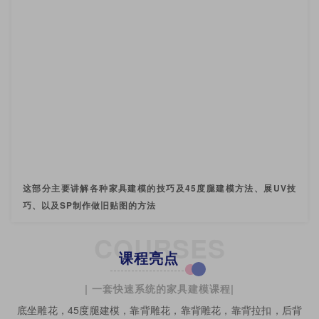
这部分主要讲解各种家具建模的技巧及45度腿建模方法、展UV技
巧、以及SP制作做旧贴图的方法
COURSES
课程亮点
| 一套快速系统的家具建模课程|
底坐雕花，45度腿建模，靠背雕花，靠背雕花，靠背拉扣，后背