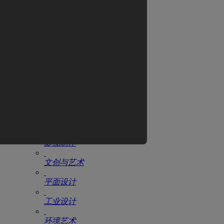
翼狐网
全部教程
CG电影
游戏设计
动漫设计
AIGC
原画设计
影视制作
文创与艺术
平面设计
工业设计
环境艺术