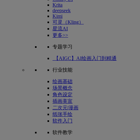
Krita
deepseek
Kimi
可灵（Kling）
星流AI
更多>>
专题学习
【AIGC】AI绘画入门到精通
行业技能
绘画基础
场景概念
角色设定
插画美宣
二次元|漫画
纸张手绘
软件入门
软件教学