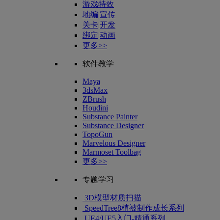
游戏特效
地编|宣传
关卡|开发
绑定|动画
更多>>
软件教学
Maya
3dsMax
ZBrush
Houdini
Substance Painter
Substance Designer
TopoGun
Marvelous Designer
Marmoset Toolbag
更多>>
专题学习
3D模型材质扫描
SpeedTree8植被制作成长系列
UE4/UE5入门-精通系列