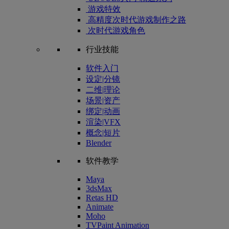
游戏特效
高精度次时代游戏制作之路
次时代游戏角色
行业技能
软件入门
设定|分镜
二维|理论
场景|资产
绑定|动画
渲染|VFX
概念|短片
Blender
软件教学
Maya
3dsMax
Retas HD
Animate
Moho
TVPaint Animation