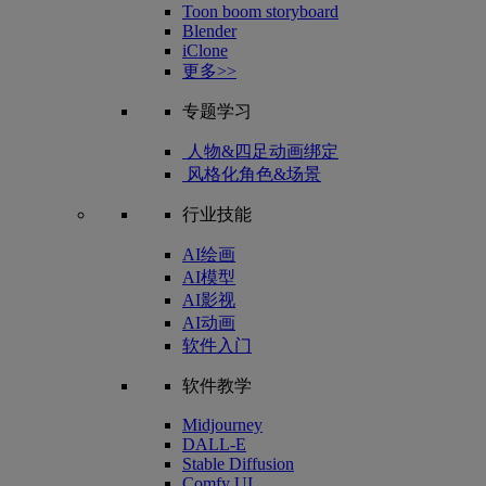
Toon boom storyboard
Blender
iClone
更多>>
专题学习
人物&四足动画绑定
风格化角色&场景
行业技能
AI绘画
AI模型
AI影视
AI动画
软件入门
软件教学
Midjourney
DALL-E
Stable Diffusion
Comfy UI