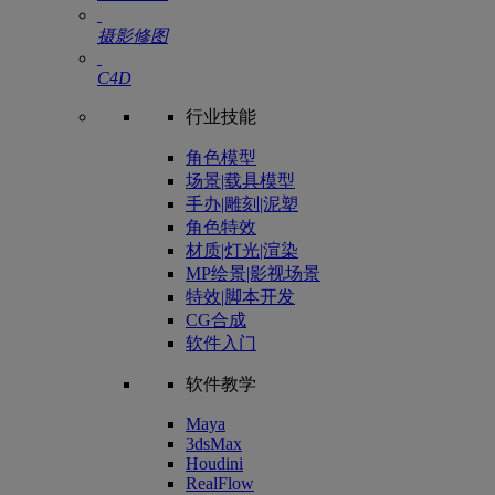
摄影修图
C4D
行业技能
角色模型
场景|载具模型
手办|雕刻|泥塑
角色特效
材质|灯光|渲染
MP绘景|影视场景
特效|脚本开发
CG合成
软件入门
软件教学
Maya
3dsMax
Houdini
RealFlow