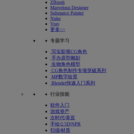
ZBrush
Marvelous Designer
Substance Painter
Nuke
Vray
更多>>
专题学习
写实影视CG角色
手办原型雕刻
生物角色模型
CG角色制作专项突破系列
MP数字绘景
Blender快速入门系列
行业技能
软件入门
游戏资产
次时代|美宣
手绘|2.5D|NPR
扫描|材质