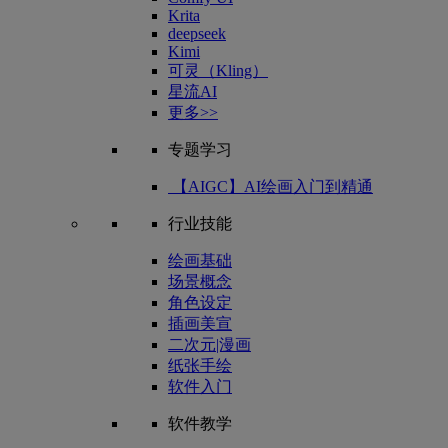
Krita
deepseek
Kimi
可灵（Kling）
星流AI
更多>>
专题学习
【AIGC】AI绘画入门到精通
行业技能
绘画基础
场景概念
角色设定
插画美宣
二次元|漫画
纸张手绘
软件入门
软件教学