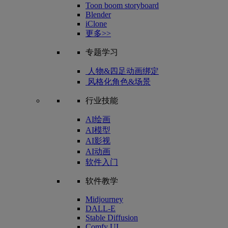
Toon boom storyboard
Blender
iClone
更多>>
专题学习
人物&四足动画绑定
风格化角色&场景
行业技能
AI绘画
AI模型
AI影视
AI动画
软件入门
软件教学
Midjourney
DALL-E
Stable Diffusion
Comfy UI