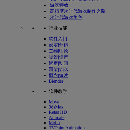
游戏特效
高精度次时代游戏制作之路
次时代游戏角色
行业技能
软件入门
设定|分镜
二维|理论
场景|资产
绑定|动画
渲染|VFX
概念|短片
Blender
软件教学
Maya
3dsMax
Retas HD
Animate
Moho
TVPaint Animation