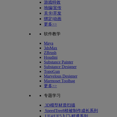
游戏特效
地编|宣传
关卡|开发
绑定|动画
更多>>
软件教学
Maya
3dsMax
ZBrush
Houdini
Substance Painter
Substance Designer
TopoGun
Marvelous Designer
Marmoset Toolbag
更多>>
专题学习
3D模型材质扫描
SpeedTree8植被制作成长系列
UE4/UE5入门-精通系列