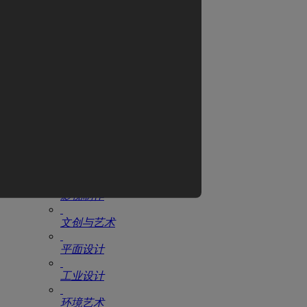
翼狐网
全部教程
CG电影
游戏设计
动漫设计
AIGC
原画设计
影视制作
文创与艺术
平面设计
工业设计
环境艺术