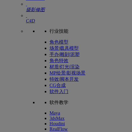
摄影修图
C4D
行业技能
角色模型
场景|载具模型
手办|雕刻|泥塑
角色特效
材质|灯光|渲染
MP绘景|影视场景
特效|脚本开发
CG合成
软件入门
软件教学
Maya
3dsMax
Houdini
RealFlow