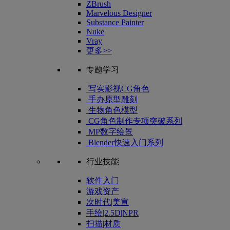
ZBrush
Marvelous Designer
Substance Painter
Nuke
Vray
更多>>
专题学习
写实影视CG角色
手办原型雕刻
生物角色模型
CG角色制作专项突破系列
MP数字绘景
Blender快速入门系列
行业技能
软件入门
游戏资产
次时代|美宣
手绘|2.5D|NPR
扫描|材质