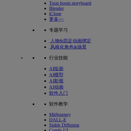
Toon boom storyboard
Blender
iClone
更多>>
专题学习
人物&四足动画绑定
风格化角色&场景
行业技能
AI绘画
AI模型
AI影视
AI动画
软件入门
软件教学
Midjourney
DALL-E
Stable Diffusion
Comfy UI