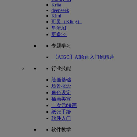
Krita
deepseek
Kimi
可灵（Kling）
星流AI
更多>>
专题学习
【AIGC】AI绘画入门到精通
行业技能
绘画基础
场景概念
角色设定
插画美宣
二次元|漫画
纸张手绘
软件入门
软件教学