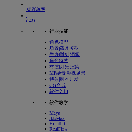
摄影修图
C4D
行业技能
角色模型
场景|载具模型
手办|雕刻|泥塑
角色特效
材质|灯光|渲染
MP绘景|影视场景
特效|脚本开发
CG合成
软件入门
软件教学
Maya
3dsMax
Houdini
RealFlow