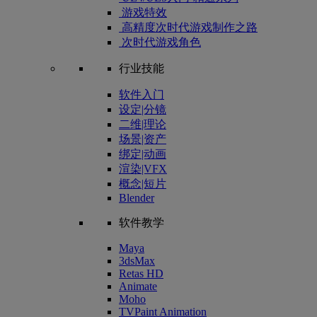
游戏特效
高精度次时代游戏制作之路
次时代游戏角色
行业技能
软件入门
设定|分镜
二维|理论
场景|资产
绑定|动画
渲染|VFX
概念|短片
Blender
软件教学
Maya
3dsMax
Retas HD
Animate
Moho
TVPaint Animation