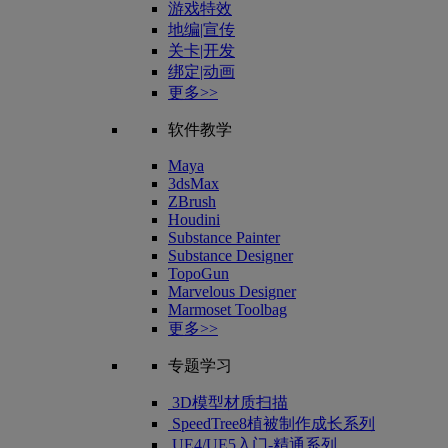
游戏特效
地编|宣传
关卡|开发
绑定|动画
更多>>
软件教学
Maya
3dsMax
ZBrush
Houdini
Substance Painter
Substance Designer
TopoGun
Marvelous Designer
Marmoset Toolbag
更多>>
专题学习
3D模型材质扫描
SpeedTree8植被制作成长系列
UE4/UE5入门-精通系列