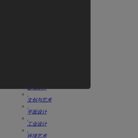
翼狐网
全部教程
CG电影
游戏设计
动漫设计
AIGC
原画设计
影视制作
文创与艺术
平面设计
工业设计
环境艺术