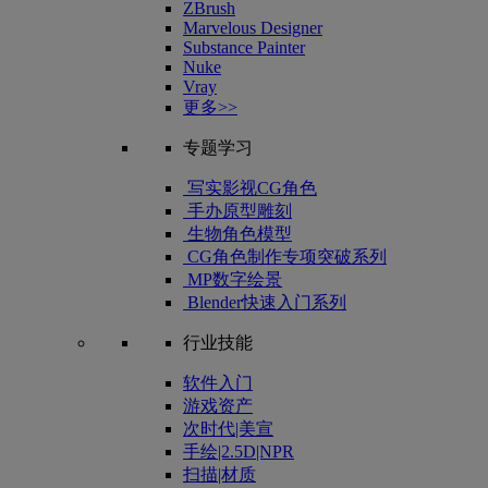
ZBrush
Marvelous Designer
Substance Painter
Nuke
Vray
更多>>
专题学习
写实影视CG角色
手办原型雕刻
生物角色模型
CG角色制作专项突破系列
MP数字绘景
Blender快速入门系列
行业技能
软件入门
游戏资产
次时代|美宣
手绘|2.5D|NPR
扫描|材质