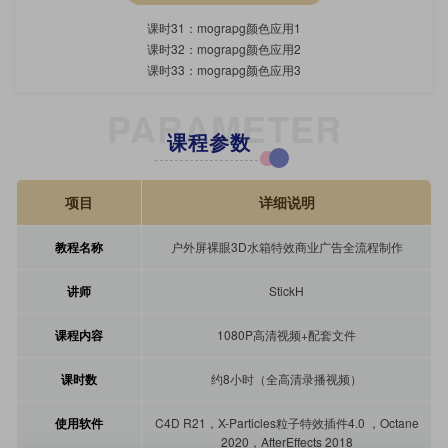
课时31：mograpg颜色应用1
课时32：mograpg颜色应用2
课时33：mograpg颜色应用3
PARAMETER
课程参数
项目
详细说明
教程名称
户外屏裸眼3D水箱特效商业广告全流程制作
讲师
StickH
课程内容
1080P高清视频+配套文件
课时数
约8小时（全高清录播视频）
使用软件
C4D R21，X-Particles粒子特效插件4.0 ，Octane
2020，AfterEffects 2018