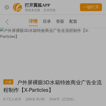
打开翼狐APP
一键打开
离线免流量，支持倍速
详情
目录
答疑
配套
户外屏裸眼3D水箱特效商业广告全流
大师
程制作【X-Particles】
8.7万
人在学
总时长 8小时
共34节（已完结）