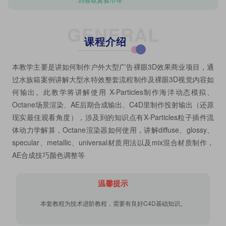
GENERAL
课程介绍
本教学主要是讲如何制作户外大型广告裸眼3D效果商业项目，通
过水族箱案例讲解大型水特效整套流程制作及裸眼3D视觉内容如
何输出。此教学将讲解使用 X-Particles制作海洋动态模拟、
Octane场景渲染、AE后期合成输出、C4D里制作投射输出（还原
现实最佳观看角度），涉及到的知识点有X-Particles粒子插件流
体动力学解算，Octane渲染器如何使用，讲解diffuse、glossy、
specular、metallic、universal材质用法以及mix混合材质制作，
AE合成技巧颜色调整等
温馨提示
本套教程为技术进阶教程，需要有良好C4D基础知识。