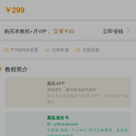
￥299
购买本教程+月VIP，
立省￥52
立即省钱
PC端同步观看
在线客服
无限观看
教程简介
翼狐APP
离线缓存，随时随地想学就学
微信关注翼狐服务号回复“APP”，即可获取下载
地址
翼狐服务号
ID：yihuxueyuan
子菜单“我的--个人中心”学习已购课程，支持签
到领取翼狐币等