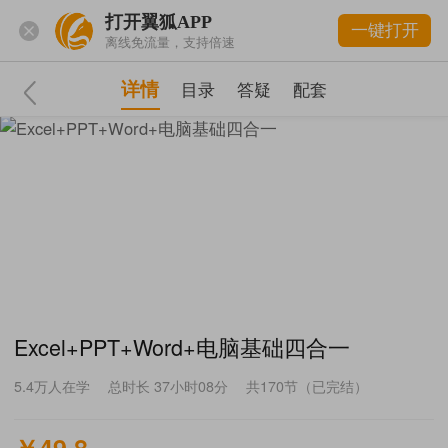
打开翼狐APP
一键打开
离线免流量，支持倍速
详情
目录
答疑
配套
Excel+PPT+Word+电脑基础四合一
5.4万
人在学
总时长 37小时08分
共170节（已完结）