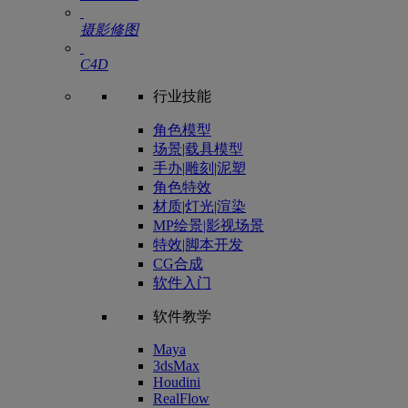
摄影修图
C4D
行业技能
角色模型
场景|载具模型
手办|雕刻|泥塑
角色特效
材质|灯光|渲染
MP绘景|影视场景
特效|脚本开发
CG合成
软件入门
软件教学
Maya
3dsMax
Houdini
RealFlow