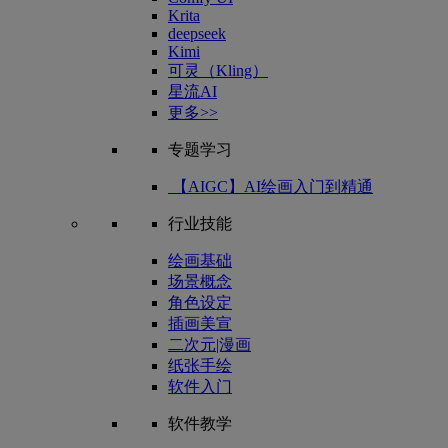
Krita
deepseek
Kimi
可灵（Kling）
星流AI
更多>>
专题学习
【AIGC】AI绘画入门到精通
行业技能
绘画基础
场景概念
角色设定
插画美宣
二次元|漫画
纸张手绘
软件入门
软件教学