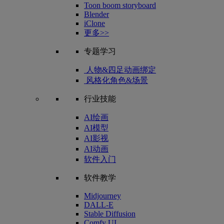
Toon boom storyboard
Blender
iClone
更多>>
专题学习
人物&四足动画绑定
风格化角色&场景
行业技能
AI绘画
AI模型
AI影视
AI动画
软件入门
软件教学
Midjourney
DALL-E
Stable Diffusion
Comfy UI