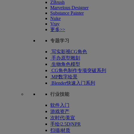
ZBrush
Marvelous Designer
Substance Painter
Nuke
Vray
更多>>
专题学习
写实影视CG角色
手办原型雕刻
生物角色模型
CG角色制作专项突破系列
MP数字绘景
Blender快速入门系列
行业技能
软件入门
游戏资产
次时代|美宣
手绘|2.5D|NPR
扫描|材质