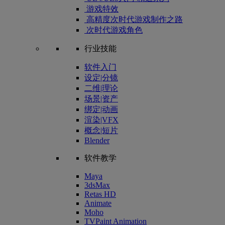
游戏特效
高精度次时代游戏制作之路
次时代游戏角色
行业技能
软件入门
设定|分镜
二维|理论
场景|资产
绑定|动画
渲染|VFX
概念|短片
Blender
软件教学
Maya
3dsMax
Retas HD
Animate
Moho
TVPaint Animation