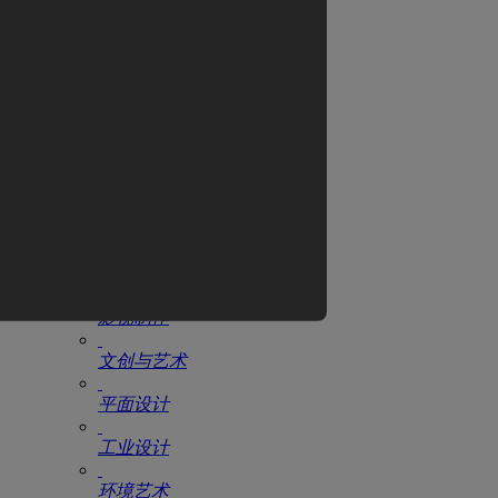
翼狐网
全部教程
CG电影
游戏设计
动漫设计
AIGC
原画设计
影视制作
文创与艺术
平面设计
工业设计
环境艺术