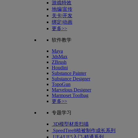
游戏特效
地编|宣传
关卡|开发
绑定|动画
更多>>
软件教学
Maya
3dsMax
ZBrush
Houdini
Substance Painter
Substance Designer
TopoGun
Marvelous Designer
Marmoset Toolbag
更多>>
专题学习
3D模型材质扫描
SpeedTree8植被制作成长系列
UE4/UE5入门-精通系列