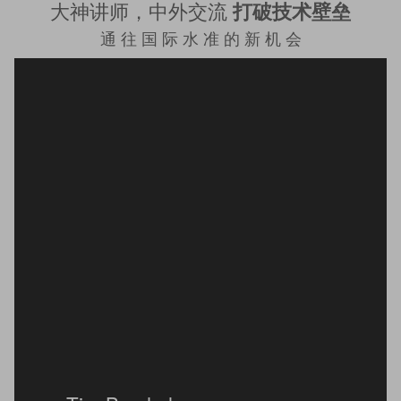
大神讲师，中外交流
打破技术壁垒
通 往 国 际 水 准 的 新 机 会