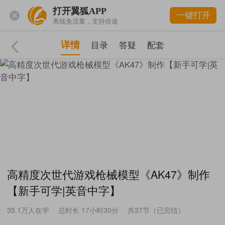
打开翼狐APP
一键打开
离线免流量，支持倍速
详情
目录
答疑
配套
高精度次世代游戏枪械模型《AK47》制作
【新手可学|英音中字】
35.1万
人在学
总时长 17小时30分
共37节（已完结）